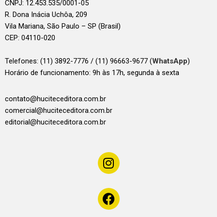
CNPJ: 12.453.535/0001-05
R. Dona Inácia Uchôa, 209
Vila Mariana, São Paulo – SP (Brasil)
CEP: 04110-020
Telefones:
(11) 3892-7776 / (11) 96663-9677 (
WhatsApp
)
Horário de funcionamento: 9h às 17h, segunda à sexta
contato@huciteceditora.com.br
comercial@huciteceditora.com.br
editorial@huciteceditora.com.br