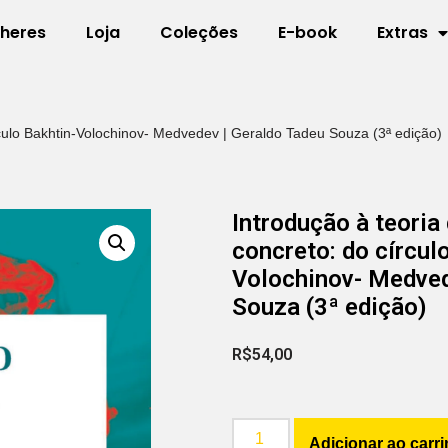
lheres
Loja
Coleções
E-book
Extras
rculo Bakhtin-Volochinov- Medvedev | Geraldo Tadeu Souza (3ª edição)
Introdução à teoria
concreto: do círcul
Volochinov- Medved
Souza (3ª edição)
R$
54,00
Adicionar ao carr