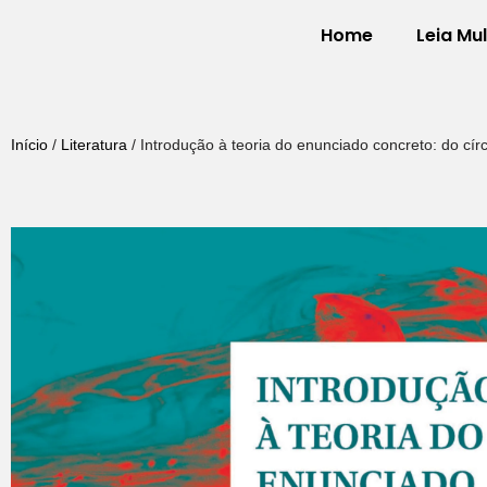
Home
Leia Mu
Pular
para
o
Início
/
Literatura
/ Introdução à teoria do enunciado concreto: do cí
conteúdo