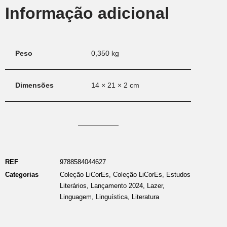
Informação adicional
Peso
0,350 kg
Dimensões
14 × 21 × 2 cm
REF
9788584044627
Categorias
Coleção LiCorEs
,
Coleção LiCorEs
,
Estudos
Literários
,
Lançamento 2024
,
Lazer
,
Linguagem
,
Linguística
,
Literatura