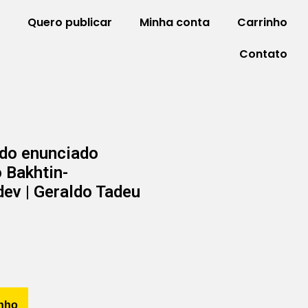
Quero publicar
Minha conta
Carrinho
Contato
 do enunciado
o Bakhtin-
ev | Geraldo Tadeu
inho