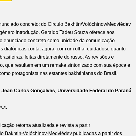
enunciado concreto: do Círculo Bakhtin/Volóchinov/Medviédev
 gênero introdução. Geraldo Tadeu Souza oferece aos
do enunciado concreto como unidade da comunicação
es dialógicas conta, agora, com um olhar cuidadoso quanto
asileiras, feitas diretamente do russo. As revisões e
ivo, que resultam em um remake sintonizado com sua época e
 como protagonista nas estantes bakhtinianas do Brasil.
 Jean Carlos Gonçalves, Universidade Federal do Paraná
-*-*-
ação retorna atualizada e revista a partir
lo Bakhtin-Volóchinov-Medviédev publicadas a partir dos