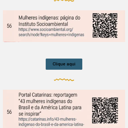
Clique aqui