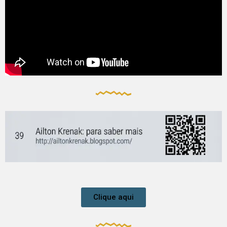
Clique aqui