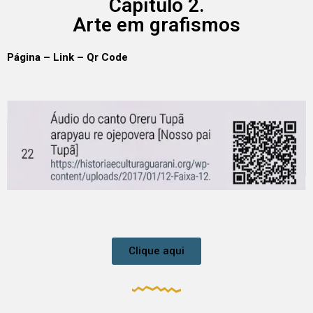
Capítulo 2.
Arte em grafismos
Página – Link – Qr Code
Clique aqui