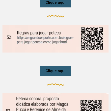
Clique aqui
Clique aqui