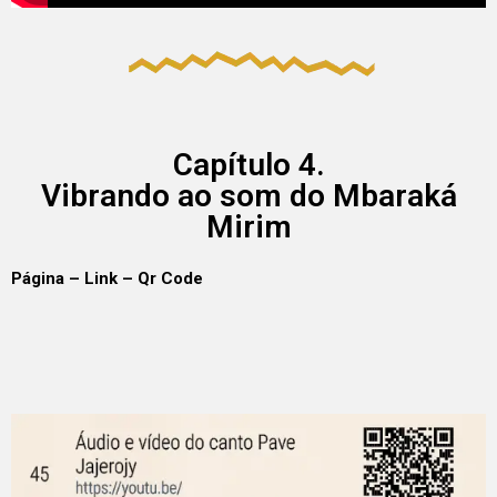
Capítulo 4.
Vibrando ao som do Mbaraká
Mirim
Página – Link – Qr Code