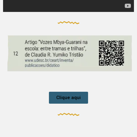
Clique aqui