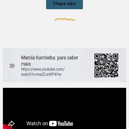
Clique aqui