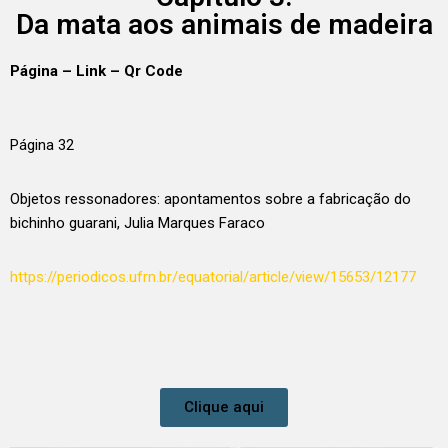
Da mata aos animais de madeira
Página – Link – Qr Code
Página 32
Objetos ressonadores: apontamentos sobre a fabricação do
bichinho guarani, Julia Marques Faraco
https://periodicos.ufrn.br/equatorial/article/view/15653/12177
Clique aqui