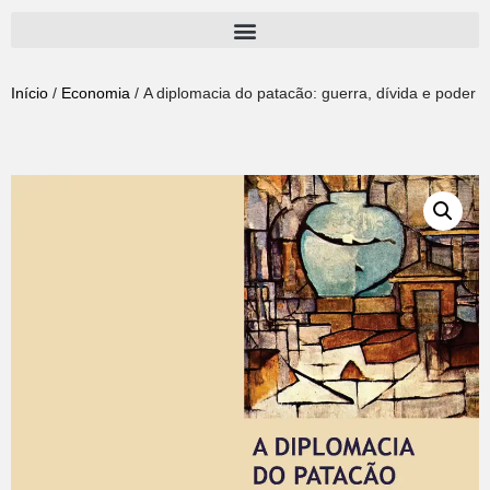
Pular
para
Início
/
Economia
/ A diplomacia do patacão: guerra, dívida e poder n
o
conteúdo