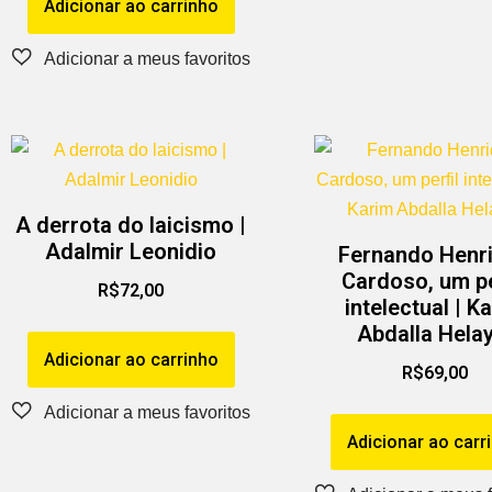
Adicionar ao carrinho
A derrota do laicismo |
Adalmir Leonidio
Fernando Henr
Cardoso, um pe
R$
72,00
intelectual | K
Abdalla Helay
Adicionar ao carrinho
R$
69,00
Adicionar ao carr