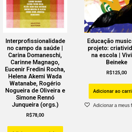
Interprofissionalidade
Educação music
no campo da saúde |
projeto: criativ
Carina Domaneschi,
na escola | Viv
Carinne Magnago,
Beineke
Eucenir Fredini Rocha,
R$
125,00
Helena Akemi Wada
Watanabe, Rogério
Nogueira de Oliveira e
Adicionar ao carr
Simone Rennó
Junqueira (orgs.)
R$
78,00