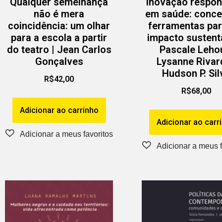
Qualquer semelhança
Inovação respon
não é mera
em saúde: conce
coincidência: um olhar
ferramentas pa
para a escola a partir
impacto sustentá
do teatro | Jean Carlos
Pascale Leho
Gonçalves
Lysanne Rivar
Hudson P. Sil
R$
42,00
R$
68,00
Adicionar ao carrinho
Adicionar ao carr