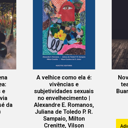
ena
A velhice como ela é:
Nov
ea:
vivências e
te
 e
subjetividades sexuais
Bua
via
no envelhecimento |
sé da
Alexandre E. Romanos,
)
Juliana de Toledo P. R.
Sampaio, Milton
Crenitte, Vilson
Adi