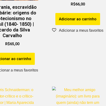
R$
66,00
ania, escravidão
bárie: origens do
otecionismo no
Adicionar ao carrinho
il (1840- 1850) |
cardo da Silva
Carvalho
R$
65,00
cionar ao carrinho