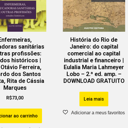
Enfermeiras,
História do Rio de
doras sanitárias
Janeiro: do capital
tras profissões:
comercial ao capital
dos históricos |
industrial e financeiro |
 Otávio Ferreira,
Eulalia Maria Lahmeyer
ardo dos Santos
Lobo – 2.ª ed. amp. –
ta, Rita de Cássia
DOWNLOAD GRATUITO
Marques
R$
73,00
Leia mais
cionar ao carrinho