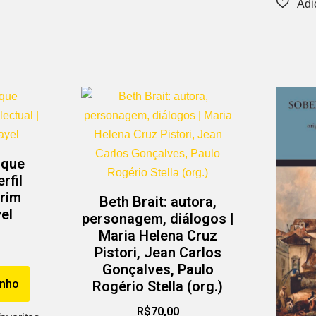
ique
rfil
arim
Beth Brait: autora,
el
personagem, diálogos |
Maria Helena Cruz
Pistori, Jean Carlos
Gonçalves, Paulo
inho
Rogério Stella (org.)
R$
70,00