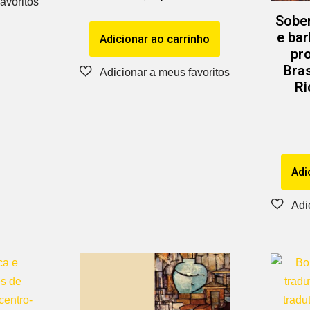
Sober
e bar
Adicionar ao carrinho
pr
Bras
Ri
Adi