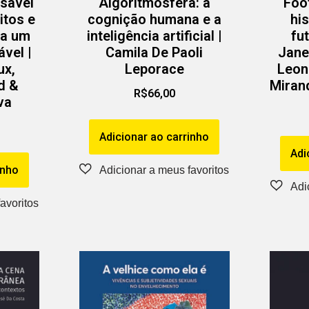
sável
Algoritmosfera: a
Foo
itos e
cognição humana e a
his
ra um
inteligência artificial |
fu
vel |
Camila De Paoli
Jane
ux,
Leporace
Leon
d &
Mirand
R$
66,00
va
Adicionar ao carrinho
Adi
inho