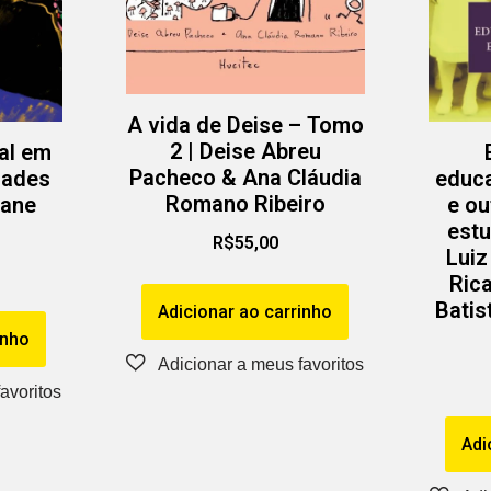
A vida de Deise – Tomo
2 | Deise Abreu
al em
Pacheco & Ana Cláudia
idades
educa
Romano Ribeiro
iane
e ou
estu
R$
55,00
Luiz
Ric
Batis
Adicionar ao carrinho
inho
Adi