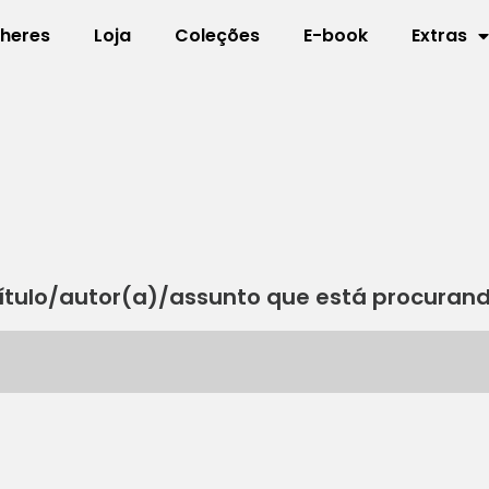
lheres
Loja
Coleções
E-book
Extras
ítulo/autor(a)/assunto que está procuran