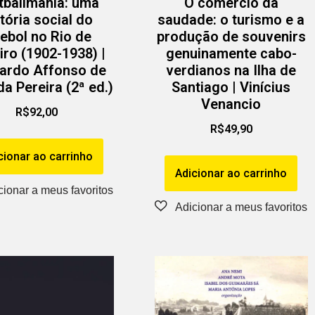
tballmania: uma
O comércio da
tória social do
saudade: o turismo e a
tebol no Rio de
produção de souvenirs
iro (1902-1938) |
genuinamente cabo-
ardo Affonso de
verdianos na Ilha de
a Pereira (2ª ed.)
Santiago | Vinícius
Venancio
R$
92,00
R$
49,90
cionar ao carrinho
Adicionar ao carrinho