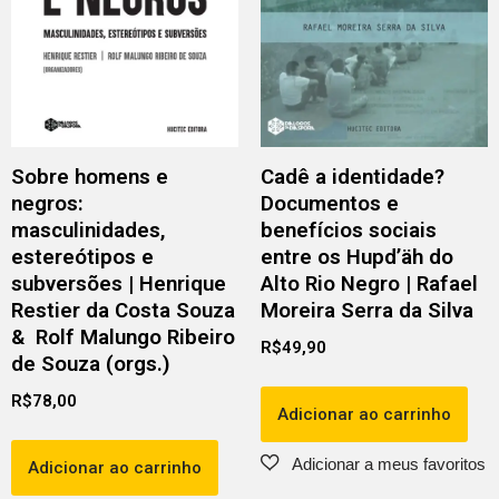
Sobre homens e
Cadê a identidade?
negros:
Documentos e
masculinidades,
benefícios sociais
estereótipos e
entre os Hupd’äh do
subversões | Henrique
Alto Rio Negro | Rafael
Restier da Costa Souza
Moreira Serra da Silva
& Rolf Malungo Ribeiro
R$
49,90
de Souza (orgs.)
R$
78,00
Adicionar ao carrinho
Adicionar ao carrinho