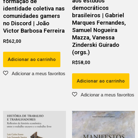
aos estudos
formação de
democráticos
identidade coletiva nas
brasileiros | Gabriel
comunidades gamers
Marques Fernandes,
no Discord | João
Samuel Nogueira
Victor Barbosa Ferreira
Mazza, Vanessa
R$
62,00
Zinderski Guirado
(orgs.)
Adicionar ao carrinho
R$
58,00
Adicionar ao carrinho