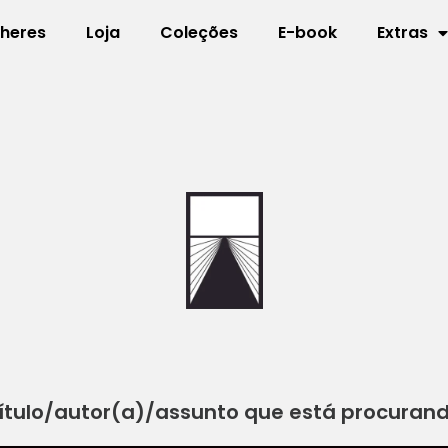
lheres
Loja
Coleções
E-book
Extras
ítulo/autor(a)/assunto que está procuran