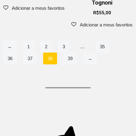
Tognoni
R$
55,00
←
1
2
3
…
35
36
37
38
39
→