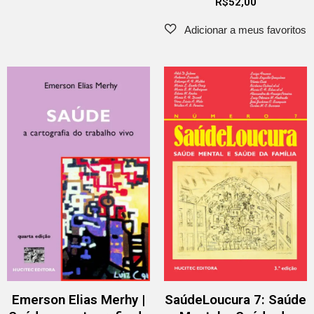
R$
52,00
Emerson Elias Merhy |
SaúdeLoucura 7: Saúde