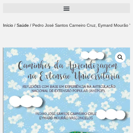
Pular
para
Início
/
Saúde
/ Pedro José Santos Carneiro Cruz, Eymard Mourão Vas
o
conteúdo