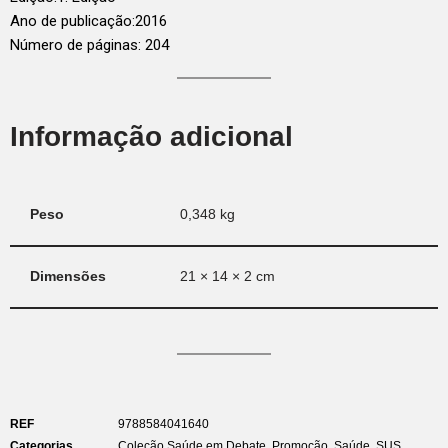
Ano de publicação:
2016
Número de páginas: 204
Informação adicional
Peso
0,348 kg
Dimensões
21 × 14 × 2 cm
REF
9788584041640
Categorias
Coleção Saúde em Debate
,
Promoção
,
Saúde
,
SUS