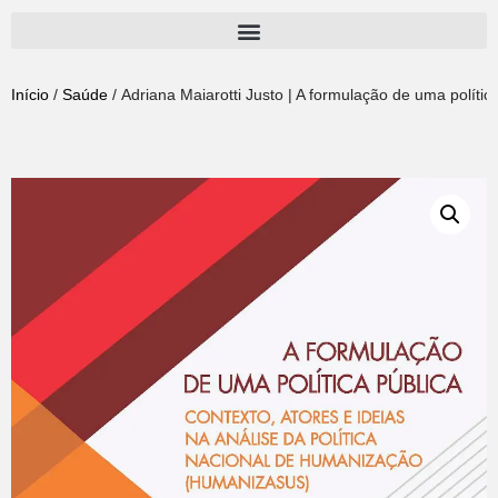
Pular
para
Início
/
Saúde
/ Adriana Maiarotti Justo | A formulação de uma políti
o
conteúdo