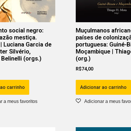
o social negro:
Muçulmanos african
 razão mestiça.
países de colonizaç
| Luciana Garcia de
portuguesa: Guiné-B
ter Silvério,
Moçambique | Thiag
elinelli (orgs.)
(org.)
R$
74,00
 ao carrinho
Adicionar ao carrinho