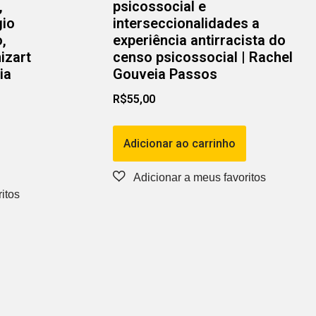
,
psicossocial e
gio
interseccionalidades a
,
experiência antirracista do
izart
censo psicossocial | Rachel
ia
Gouveia Passos
R$
55,00
Adicionar ao carrinho