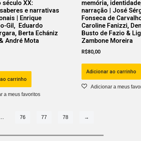
 século XX:
memória, identidade
saberes e narrativas
narração | José Sér
onais | Enrique
Fonseca de Carvalho
o-Gil, Eduardo
Caroline Fanizzi, Den
gara, Berta Echániz
Busto de Fazio & Lig
 & André Mota
Zambone Moreira
R$
80,00
Adicionar ao carrinho
 ao carrinho
…
76
77
78
→