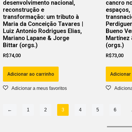
desenvolvimento nacional,
cancro no
reconstrução e
espaços, 
transformação: um tributo à
transnaci
Maria da Conceição Tavares |
Perdiguer
Luiz Antonio Rodrigues Elias,
Bueno Ver
Mariano Lapane & Jorge
Martínez
Bittar (orgs.)
(orgs.)
R$
74,00
R$
73,00
Adicionar ao carrinho
Adicionar
←
1
2
3
4
5
6