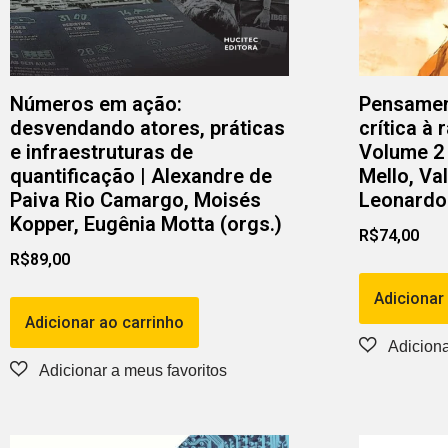
Números em ação:
Pensament
desvendando atores, práticas
crítica à
e infraestruturas de
Volume 2 
quantificação | Alexandre de
Mello, Val
Paiva Rio Camargo, Moisés
Leonardo B
Kopper, Eugênia Motta (orgs.)
R$
74,00
R$
89,00
Adicionar
Adicionar ao carrinho