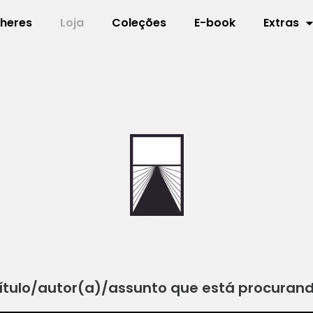
lheres
Loja
Coleções
E-book
Extras
ítulo/autor(a)/assunto que está procuran