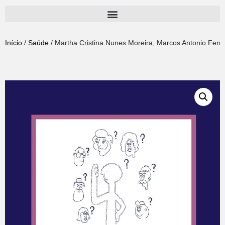
Pular
para
Início
/
Saúde
/ Martha Cristina Nunes Moreira, Marcos Antonio Ferre
o
conteúdo