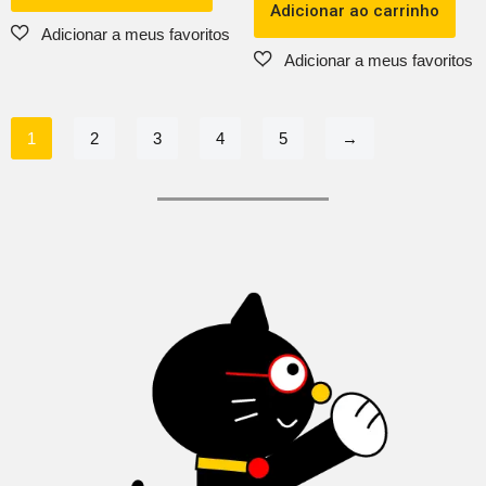
Adicionar ao carrinho
1
2
3
4
5
→