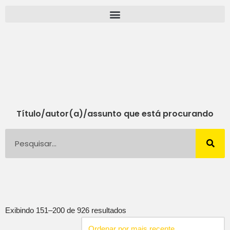
Pular
para
o
conteúdo
Título/autor(a)/assunto que está procurando
Exibindo 151–200 de 926 resultados