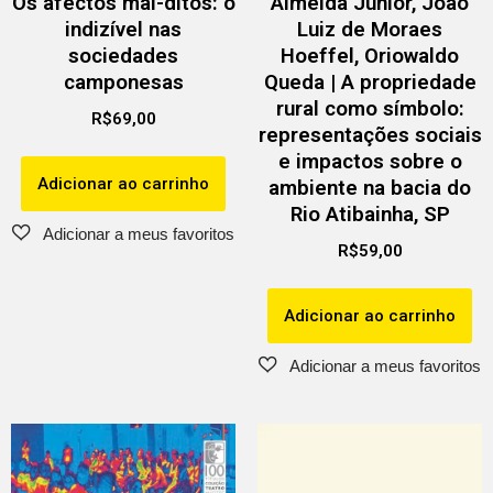
Os afectos mal-ditos: o
Almeida Júnior, João
indizível nas
Luiz de Moraes
sociedades
Hoeffel, Oriowaldo
camponesas
Queda | A propriedade
rural como símbolo:
R$
69,00
representações sociais
e impactos sobre o
Adicionar ao carrinho
ambiente na bacia do
Rio Atibainha, SP
R$
59,00
Adicionar ao carrinho