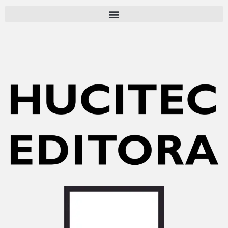
Pular
para
o
conteúdo