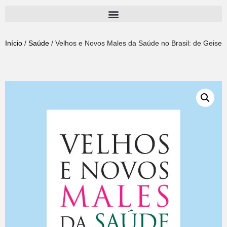
Pular
para
Início
/
Saúde
/ Velhos e Novos Males da Saúde no Brasil: de Geisel 
o
conteúdo