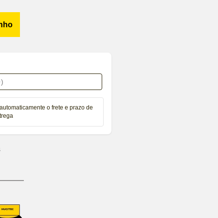
inho
automaticamente o frete e prazo de
trega