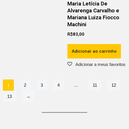
Maria Letícia De
Alvarenga Carvalho e
Mariana Luiza Fiocco
Machini
R$
83,00
Adicionar ao carrinho
1
2
3
4
…
11
12
13
→