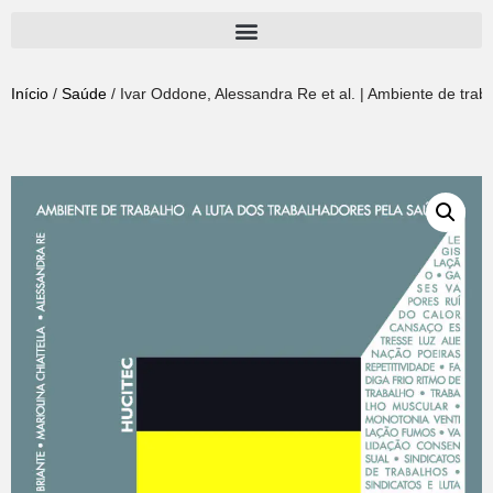
Pular
para
Início
/
Saúde
/ Ivar Oddone, Alessandra Re et al. | Ambiente de traba
o
conteúdo