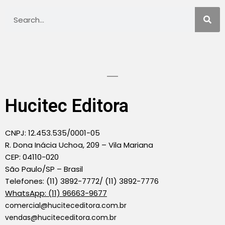
Hucitec Editora
CNPJ: 12.453.535/0001-05
R. Dona Inácia Uchoa, 209 – Vila Mariana
CEP: 04110-020
São Paulo/SP – Brasil
Telefones: (11) 3892-7772/ (11) 3892-7776
WhatsApp: (11) 96663-9677
comercial@huciteceditora.com.br
vendas@huciteceditora.com.br