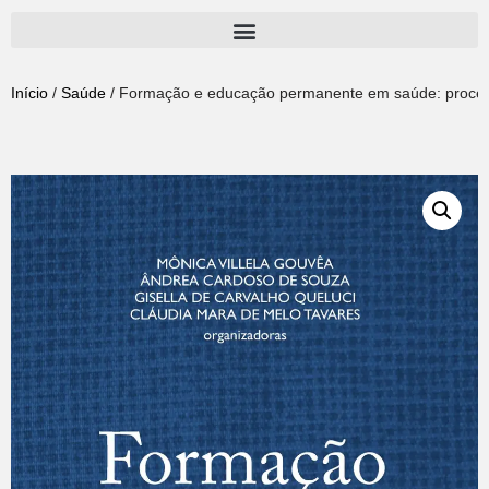
Pular
para
Início
/
Saúde
/ Formação e educação permanente em saúde: processos
o
conteúdo