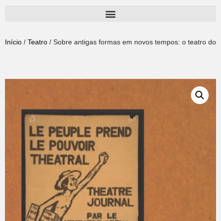
Pular
para
Início
/
Teatro
/ Sobre antigas formas em novos tempos: o teatro do op
o
conteúdo