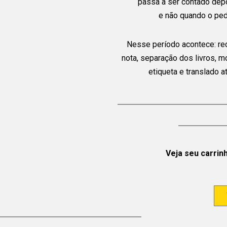
passa a ser contado dep
e não quando o ped
Nesse período acontece: re
nota, separação dos livros, 
etiqueta e translado 
Veja seu carrin