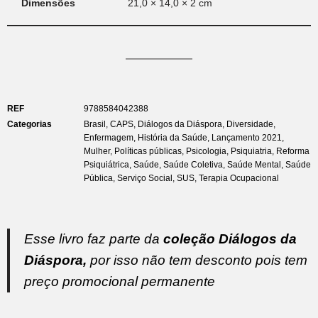
Dimensões
21,0 × 14,0 × 2 cm
REF
9788584042388
Categorias
Brasil
,
CAPS
,
Diálogos da Diáspora
,
Diversidade
,
Enfermagem
,
História da Saúde
,
Lançamento 2021
,
Mulher
,
Políticas públicas
,
Psicologia
,
Psiquiatria
,
Reforma
Psiquiátrica
,
Saúde
,
Saúde Coletiva
,
Saúde Mental
,
Saúde
Pública
,
Serviço Social
,
SUS
,
Terapia Ocupacional
Esse livro faz parte da
coleção Diálogos da
Diáspora,
por isso não tem desconto pois tem
preço promocional permanente