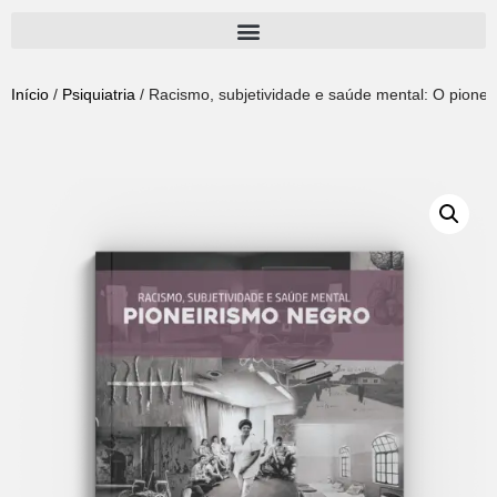
Pular
para
Início
/
Psiquiatria
/ Racismo, subjetividade e saúde mental: O pione
o
conteúdo