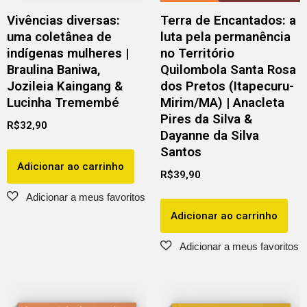
Vivências diversas:
Terra de Encantados: a
uma coletânea de
luta pela permanência
indígenas mulheres |
no Território
Braulina Baniwa,
Quilombola Santa Rosa
Jozileia Kaingang &
dos Pretos (Itapecuru-
Lucinha Tremembé
Mirim/MA) | Anacleta
Pires da Silva &
R$
32,90
Dayanne da Silva
Santos
Adicionar ao carrinho
R$
39,90
Adicionar ao carrinho