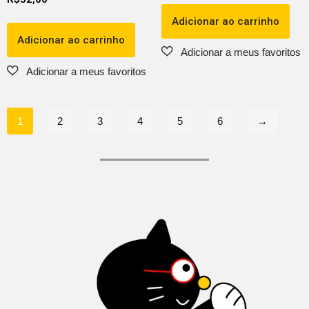
Adicionar ao carrinho
Adicionar ao carrinho
1
2
3
4
5
6
→