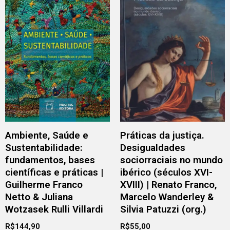
Ambiente, Saúde e
Práticas da justiça.
Sustentabilidade:
Desigualdades
fundamentos, bases
sociorraciais no mundo
científicas e práticas |
ibérico (séculos XVI-
Guilherme Franco
XVIII) | Renato Franco,
Netto & Juliana
Marcelo Wanderley &
Wotzasek Rulli Villardi
Silvia Patuzzi (org.)
R$
144,90
R$
55,00