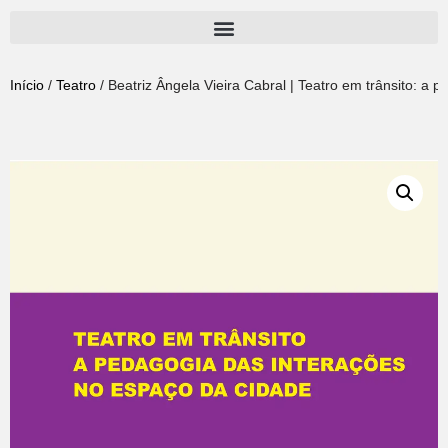
Pular
para
Início
/
Teatro
/ Beatriz Ângela Vieira Cabral | Teatro em trânsito: a
o
conteúdo