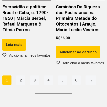
Escravidão e política:
Caminhos Da Riqueza
Brasil e Cuba, c. 1790-
dos Paulistanos na
1850 | Márcia Berbel,
Primeira Metade do
Rafael Marquese &
Oitocentos | Araujo,
Tâmis Parron
Maria Lucilia Viveiros
R$
66,00
Leia mais
Adicionar ao carrinho
1
2
3
4
5
6
→