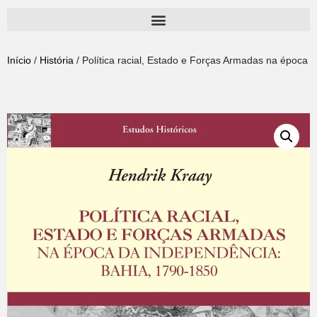
Pular
para
Início
/
História
/ Política racial, Estado e Forças Armadas na época 
o
conteúdo