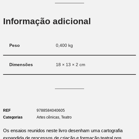
Informação adicional
Peso
0,400 kg
Dimensões
18 × 13 × 2 cm
REF
9788584040605
Categorias
Artes cênicas
,
Teatro
Os ensaios reunidos neste livro desenham uma cartografia
expandida de processos de criação e formação teatral nos