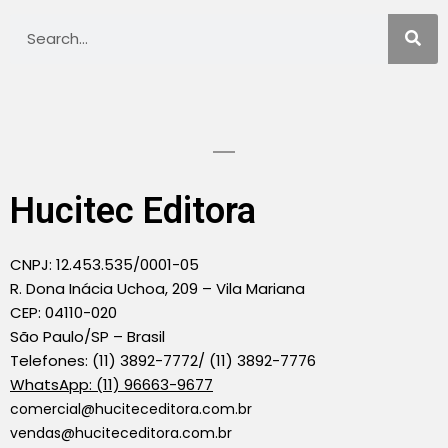
Hucitec Editora
CNPJ: 12.453.535/0001-05
R. Dona Inácia Uchoa, 209 – Vila Mariana
CEP: 04110-020
São Paulo/SP – Brasil
Telefones: (11) 3892-7772/ (11) 3892-7776
WhatsApp: (11) 96663-9677
comercial@huciteceditora.com.br
vendas@huciteceditora.com.br