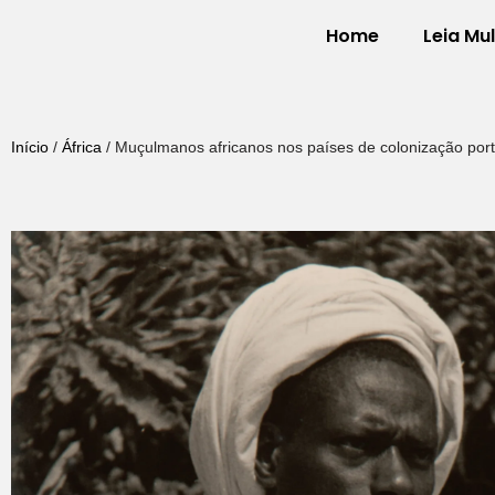
Home
Leia Mu
Pular
para
o
Início
/
África
/ Muçulmanos africanos nos países de colonização por
conteúdo