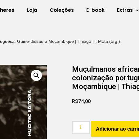
lheres
Loja
Coleções
E-book
Extras
tuguesa: Guiné-Bissau e Moçambique | Thiago H. Mota (org.)
Muçulmanos africa
colonização portug
Moçambique | Thiag
R$
74,00
Adicionar ao carr