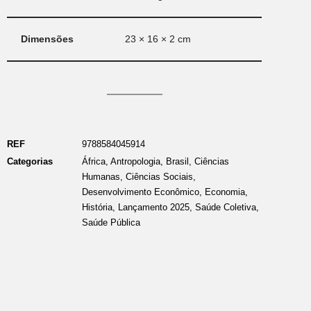
Dimensões
23 × 16 × 2 cm
REF
9788584045914
Categorias
África
,
Antropologia
,
Brasil
,
Ciências
Humanas
,
Ciências Sociais
,
Desenvolvimento Econômico
,
Economia
,
História
,
Lançamento 2025
,
Saúde Coletiva
,
Saúde Pública