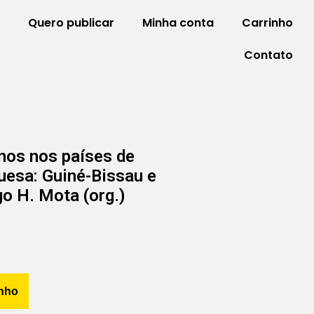
Quero publicar
Minha conta
Carrinho
Contato
nos nos países de
uesa: Guiné-Bissau e
o H. Mota (org.)
inho