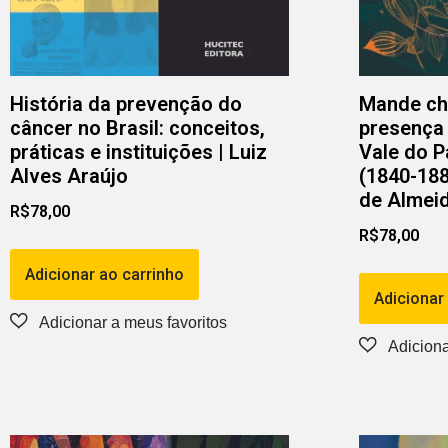
História da prevenção do
Mande cha
câncer no Brasil: conceitos,
presença
práticas e instituições | Luiz
Vale do P
Alves Araújo
(1840-188
de Almei
R$
78,00
R$
78,00
Adicionar ao carrinho
Adicionar