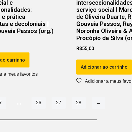
ial e
interseccionalidade
ionalidades:
serviço social | Mar
e prática
de Oliveira Duarte, 
tas e decoloniais |
Gouveia Passos, Ra
uveia Passos (org.)
Noronha Oliveira & 
Procópio da Silva (or
R$
55,00
 ao carrinho
Adicionar ao carrinho
7
…
26
27
28
→