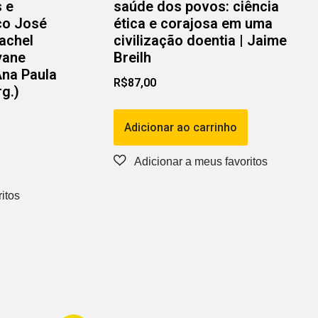
s e
saúde dos povos: ciência
co José
ética e corajosa em uma
Rachel
civilização doentia | Jaime
yane
Breilh
Ana Paula
R$
87,00
g.)
Adicionar ao carrinho