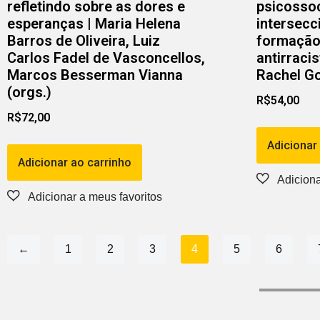
refletindo sobre as dores e
psicossoc
esperanças | Maria Helena
intersecc
Barros de Oliveira, Luiz
formação 
Carlos Fadel de Vasconcellos,
antirracis
Marcos Besserman Vianna
Rachel Go
(orgs.)
R$
54,00
R$
72,00
Adicionar
Adicionar ao carrinho
←
1
2
3
4
5
6