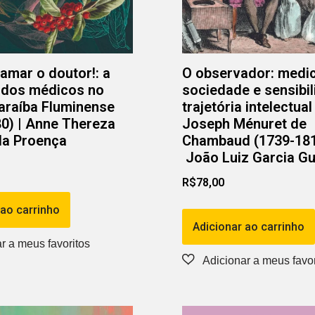
mar o doutor!: a
O observador: medic
 dos médicos no
sociedade e sensibi
araíba Fluminense
trajetória intelectua
0) | Anne Thereza
Joseph Ménuret de
da Proença
Chambaud (1739-181
João Luiz Garcia G
R$
78,00
 ao carrinho
Adicionar ao carrinho