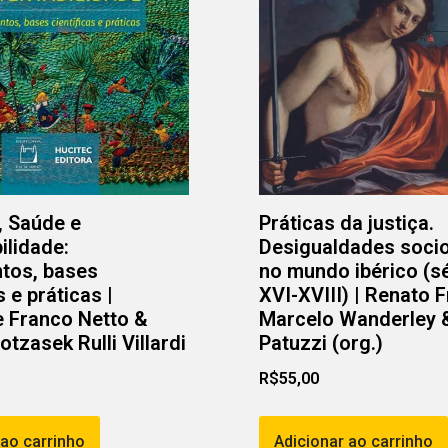
, Saúde e
Práticas da justiça.
ilidade:
Desigualdades socio
tos, bases
no mundo ibérico (s
s e práticas |
XVI-XVIII) | Renato 
 Franco Netto &
Marcelo Wanderley &
tzasek Rulli Villardi
Patuzzi (org.)
R$
55,00
 ao carrinho
Adicionar ao carrinho