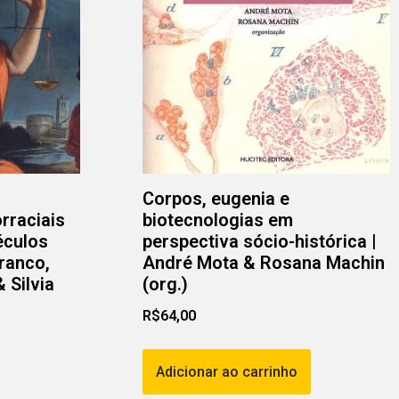
Corpos, eugenia e
rraciais
biotecnologias em
éculos
perspectiva sócio-histórica |
Franco,
André Mota & Rosana Machin
 Silvia
(org.)
R$
64,00
Adicionar ao carrinho