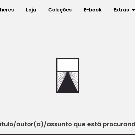
lheres
Loja
Coleções
E-book
Extras
ítulo/autor(a)/assunto que está procuran