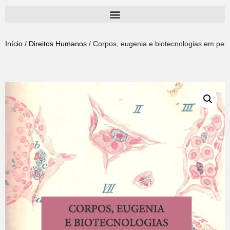
Pular
para
Início
/
Direitos Humanos
/ Corpos, eugenia e biotecnologias em pers
o
conteúdo