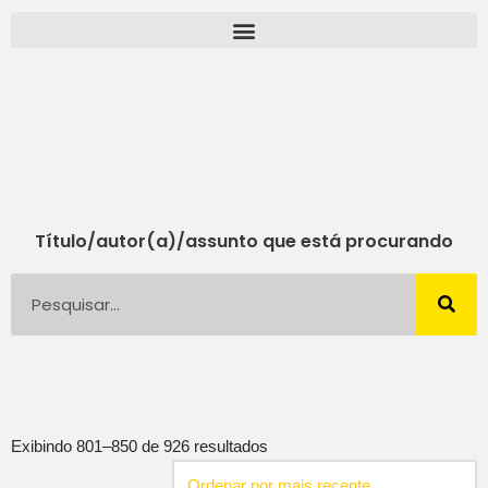
Pular
para
o
conteúdo
Título/autor(a)/assunto que está procurando
Exibindo 801–850 de 926 resultados