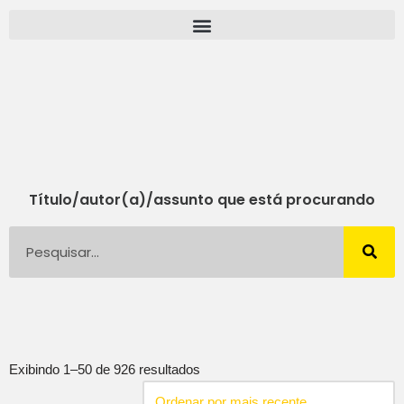
Pular
para
o
conteúdo
Título/autor(a)/assunto que está procurando
Exibindo 1–50 de 926 resultados