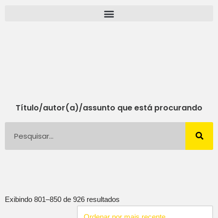
Pular
para
o
conteúdo
Título/autor(a)/assunto que está procurando
Exibindo 801–850 de 926 resultados