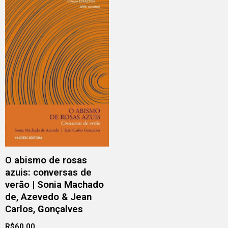
O abismo de rosas
azuis: conversas de
verão | Sonia Machado
de, Azevedo & Jean
Carlos, Gonçalves
R$
60,00