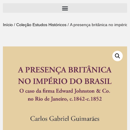
Pular
para
Início
/
Coleção Estudos Históricos
/ A presença britânica no império
o
conteúdo