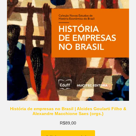
História de empresas no Brasil | Alcides Goularti Filho &
Alexandre Macchione Saes (orgs.)
R$
89,00