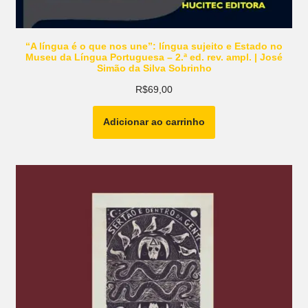
“A língua é o que nos une”: língua sujeito e Estado no
Museu da Língua Portuguesa – 2.ª ed. rev. ampl. | José
Simão da Silva Sobrinho
R$
69,00
Adicionar ao carrinho