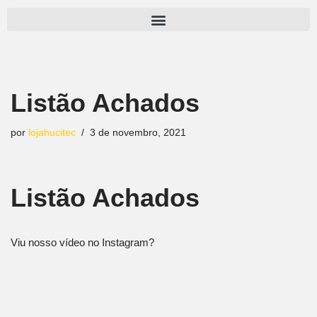
Pular
para
o
conteúdo
Listão Achados
por
lojahucitec
3 de novembro, 2021
Listão Achados
Viu nosso vídeo no Instagram?