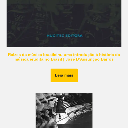
Raízes da música brasileira: uma introdução à história da
música erudita no Brasil | José D’Assunção Barros
Leia mais