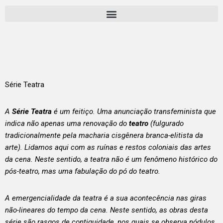
Pular
para
o
conteúdo
Série Teatra
A
Série Teatra
é um feitiço. Uma anunciação transfeminista que
indica não apenas uma renovação do
teatro
(fulgurado
tradicionalmente pela macharia cisgênera branca-elitista da
arte). Lidamos aqui com as ruínas e restos coloniais das artes
da cena. Neste sentido, a teatra não é um fenômeno histórico do
pós-teatro, mas uma fabulação do pó do teatro.
A emergencialidade da teatra é a sua acontecência nas giras
não-lineares do tempo da cena. Neste sentido, as obras desta
série são rasgos de contiguidade, nos quais se observa nódulos