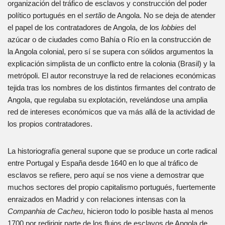
organización del tráfico de esclavos y construcción del poder
político portugués en el
sertão
de Angola. No se deja de atender
el papel de los contratadores de Angola, de los
lobb
ies
del
azúcar o de ciudades como Bahía o Río en la construcción de
la Angola colonial, pero sí se supera con sólidos argumentos la
explicación simplista de un conflicto entre la colonia (Brasil) y la
metrópoli. El autor reconstruye la red de relaciones económicas
tejida tras los nombres de los distintos firmantes del contrato de
Angola, que regulaba su explotación, revelándose una amplia
red de intereses económicos que va más allá de la actividad de
los propios contratadores.
La historiografía general supone que se produce un corte radical
entre Portugal y España desde 1640 en lo que al tráfico de
esclavos se refiere, pero aquí se nos viene a demostrar que
muchos sectores del propio capitalismo portugués, fuertemente
enraizados en Madrid y con relaciones intensas con la
C
ompanhi
a de Cacheu
, hicieron todo lo posible hasta al menos
1700 por redirigir parte de los flujos de esclavos de Angola de