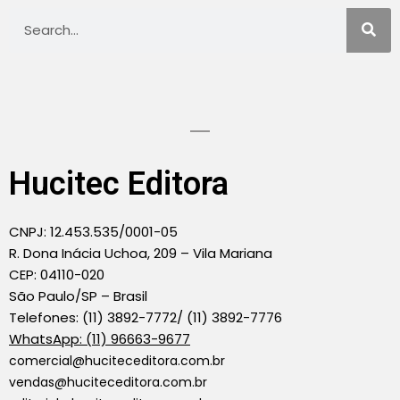
Hucitec Editora
CNPJ: 12.453.535/0001-05
R. Dona Inácia Uchoa, 209 – Vila Mariana
CEP: 04110-020
São Paulo/SP – Brasil
Telefones: (11) 3892-7772/ (11) 3892-7776
WhatsApp: (11) 96663-9677
comercial@huciteceditora.com.br
vendas@huciteceditora.com.br