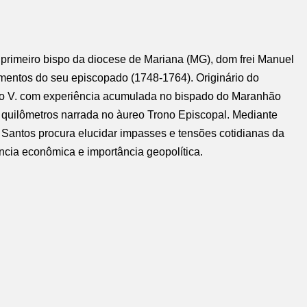
o primeiro bispo da diocese de Mariana (MG), dom frei Manuel
omentos do seu episcopado (1748-1764). Originário do
João V. com experiência acumulada no bispado do Maranhão
 quilômetros narrada no àureo Trono Episcopal. Mediante
s Santos procura elucidar impasses e tensões cotidianas da
ência econômica e importância geopolítica.