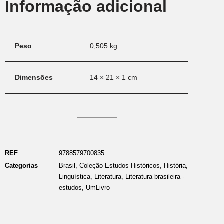
Informação adicional
Peso
0,505 kg
Dimensões
14 × 21 × 1 cm
REF
9788579700835
Categorias
Brasil
,
Coleção Estudos Históricos
,
História
,
Linguística
,
Literatura
,
Literatura brasileira -
estudos
,
UmLivro