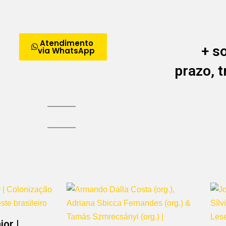
Atendimento
+ s
via WhatsApp
prazo, 
ior |