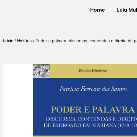
Home
Leia Mu
Pular
para
o
Início
/
História
/ Poder e palavra: discursos, contendas e direito de
conteúdo