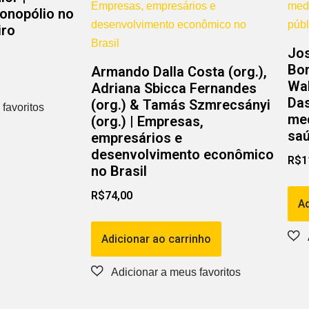
onopólio no
iro
Jos
Bon
Armando Dalla Costa (org.),
Wal
Adriana Sbicca Fernandes
Das
(org.) & Tamás Szmrecsányi
med
(org.) | Empresas,
saú
empresários e
desenvolvimento econômico
R$
1
no Brasil
R$
74,00
Ad
Adicionar ao carrinho