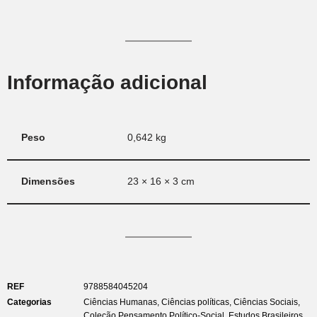
Informação adicional
Peso
0,642 kg
Dimensões
23 × 16 × 3 cm
REF
9788584045204
Categorias
Ciências Humanas
,
Ciências políticas
,
Ciências Sociais
,
Coleção Pensamento Político-Social
,
Estudos Brasileiros
,