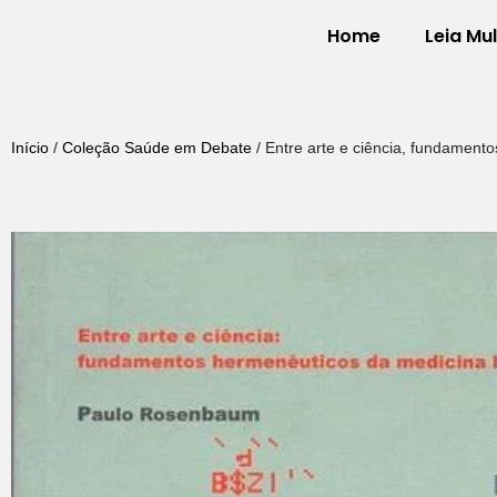
Home
Leia Mu
Pular
para
o
Início
/
Coleção Saúde em Debate
/ Entre arte e ciência, fundamen
conteúdo