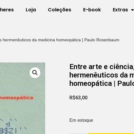
lheres
Loja
Coleções
E-book
Extras
tos hermenêuticos da medicina homeopática | Paulo Rosenbaum
Entre arte e ciênci
hermenêuticos da 
homeopática | Pau
R$
63,00
Em estoque