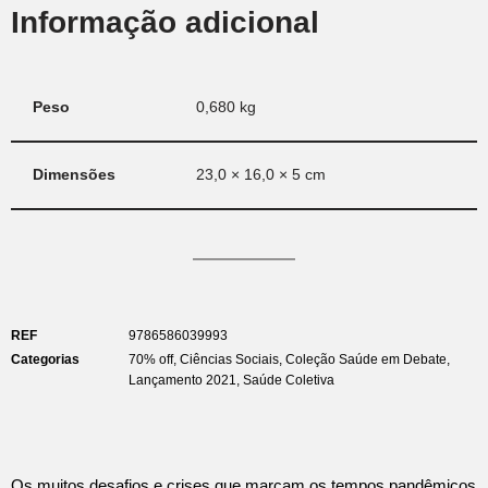
Informação adicional
Peso
0,680 kg
Dimensões
23,0 × 16,0 × 5 cm
REF
9786586039993
Categorias
70% off
,
Ciências Sociais
,
Coleção Saúde em Debate
,
Lançamento 2021
,
Saúde Coletiva
Os muitos desafios e crises que marcam os tempos pandêmicos