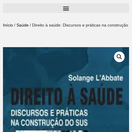
Pular
para
Início
/
Saúde
/ Direito à saúde: Discursos e práticas na construção 
o
conteúdo