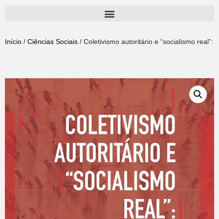
Pular
para
Início
/
Ciências Sociais
/ Coletivismo autoritário e “socialismo real”
o
conteúdo