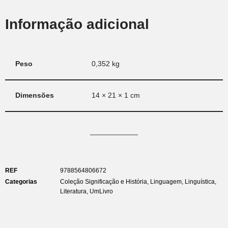
Informação adicional
Peso
0,352 kg
Dimensões
14 × 21 × 1 cm
REF
9788564806672
Categorias
Coleção Significação e História
,
Linguagem
,
Linguística
,
Literatura
,
UmLivro