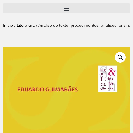
Pular
para
Início
/
Literatura
/ Análise de texto: procedimentos, análises, ensin
o
conteúdo