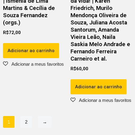
| Ismênia de Lima
da vida! | Karen
Martins & Cecília de
Friedrich, Murilo
Souza Fernandez
Mendonça Oliveira de
(orgs.)
Souza, Juliana Acosta
Santorum, Amanda
R$
72,00
Vieira Leão, Naila
Saskia Melo Andrade e
Adicionar ao carrinho
Fernando Ferreira
Carneiro et al.
R$
60,00
Adicionar ao carrinho
1
2
→