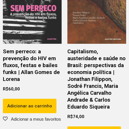
Sem perreco: a
Capitalismo,
prevenção do HIV em
austeridade e saúde no
fluxos, festas e bailes
Brasil: perspectivas da
funks | Allan Gomes de
economia política |
Lorena
Jonathan Filippon,
Sodré Francis, Maria
R$
60,00
Angélica Carvalho
Andrade & Carlos
Adicionar ao carrinho
Eduardo Siqueira
R$
74,00