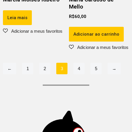
Mello
R$
60,00
Leia mais
Adicionar ao carrinho
←
1
2
3
4
5
→